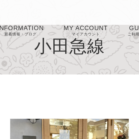
INFORMATION
MY ACCOUNT
GU
新着情報・ブログ
マイアカウント
ご利
小田急線
お気に入り
お
FA
プ
ー
特
表