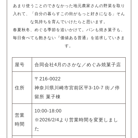
あまり使うことのできなかった地元農家さんの野菜を取り
入れて、「自分の暮らすこの街がもっと好きになる」そん
な気持ちを育んでいけたらと思います。
春夏秋冬、めぐる季節を追いかけて。パンも焼き菓子も、
毎日食べても飽きない『価値ある普通』を追求していきま
す。
屋号
合同会社4月のさかな／めぐみ焼菓子店
〒216-0022
住所
神奈川県川崎市宮前区平3-10-7 街ノ停
留所 菓子棟
10:00-18:00
営業
※2026/2/4より営業時間を変更しまし
時間
た