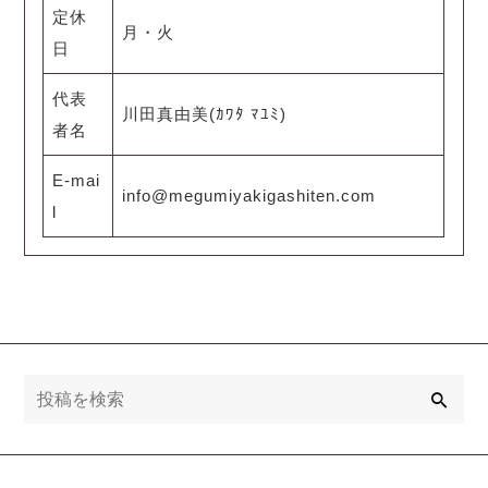
定休
月・火
日
代表
川田真由美(ｶﾜﾀ ﾏﾕﾐ)
者名
E-mai
info@megumiyakigashiten.com
l
検
索