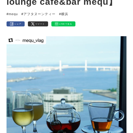
lounge cafe&bar mequ】
#mequ
#アフタヌーンティー
#横浜
シェア
ツイート
LINEで送る