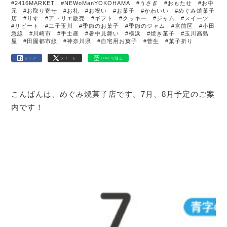
#2416MARKET
#NEWoManYOKOHAMA
#うさぎ
#おもたせ
#お中
元
#お取り寄せ
#お礼
#お祝い
#お菓子
#かわいい
#めぐみ焼菓子
店
#りす
#アトリエ販売
#ギフト
#クッキー
#ジャム
#スイーツ
#リピート
#二子玉川
#季節のお菓子
#季節のジャム
#宮前区
#小田
急線
#川崎市
#手土産
#暑中見舞い
#横浜
#焼き菓子
#玉川高島
屋
#田園都市線
#神奈川県
#自宅用お菓子
#菅生
#菓子折り
シェア
ツイート
LINEで送る
こんばんは、めぐみ焼菓子店です。7月、8月予定のご案
内です！