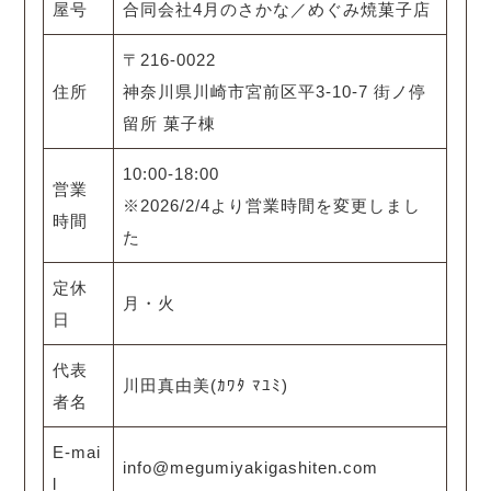
屋号
合同会社4月のさかな／めぐみ焼菓子店
〒216-0022
住所
神奈川県川崎市宮前区平3-10-7 街ノ停
留所 菓子棟
10:00-18:00
営業
※2026/2/4より営業時間を変更しまし
時間
た
定休
月・火
日
代表
川田真由美(ｶﾜﾀ ﾏﾕﾐ)
者名
E-mai
info@megumiyakigashiten.com
l