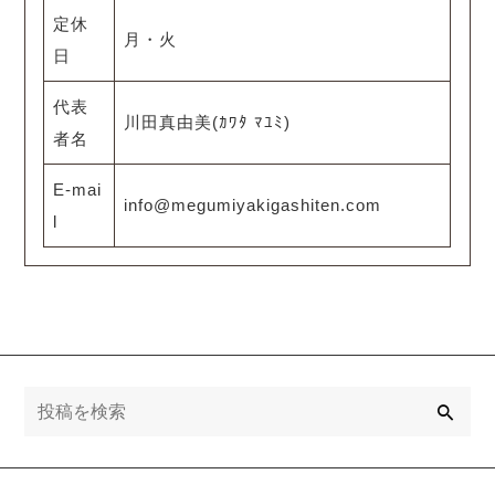
定休
月・火
日
代表
川田真由美(ｶﾜﾀ ﾏﾕﾐ)
者名
E-mai
info@megumiyakigashiten.com
l
検
索