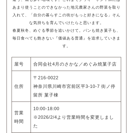
あまり使うことのできなかった地元農家さんの野菜を取り
入れて、「自分の暮らすこの街がもっと好きになる」そん
な気持ちを育んでいけたらと思います。
春夏秋冬、めぐる季節を追いかけて。パンも焼き菓子も、
毎日食べても飽きない『価値ある普通』を追求していきま
す。
屋号
合同会社4月のさかな／めぐみ焼菓子店
〒216-0022
住所
神奈川県川崎市宮前区平3-10-7 街ノ停
留所 菓子棟
10:00-18:00
営業
※2026/2/4より営業時間を変更しまし
時間
た