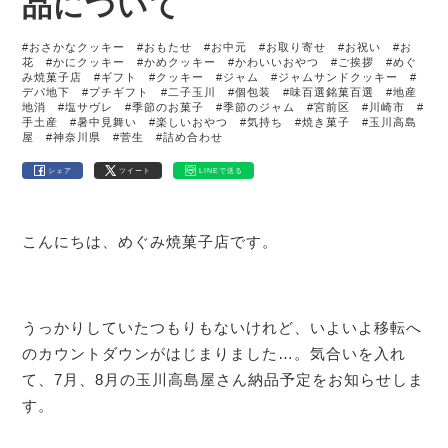
品について
#おさかなクッキー
#おもたせ
#お中元
#お取り寄せ
#お祝い
#お
花
#かにクッキー
#かめクッキー
#かわいいおやつ
#ご挨拶
#めぐ
み焼菓子店
#ギフト
#クッキー
#ジャム
#ジャムサンドクッキー
#
デパ地下
#プチギフト
#二子玉川
#個包装
#味百選銘菓百選
#地産
地消
#塩サヴレ
#季節のお菓子
#季節のジャム
#宮前区
#川崎市
#
手土産
#暑中見舞い
#楽しいおやつ
#気持ち
#焼き菓子
#玉川高島
屋
#神奈川県
#菅生
#詰め合わせ
シェア
ツイート
LINEで送る
こんにちは、めぐみ焼菓子店です。
うっかりしていたつもりもないけれど、いよいよ移転へ
のカウントダウンがはじまりました…。気合いを入れ
て、7月、8月の玉川高島屋さん納品予定をお知らせしま
す。