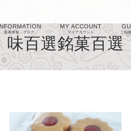
INFORMATION
MY ACCOUNT
GU
新着情報・ブログ
マイアカウント
ご利
味百選銘菓百選
お気に入り
お
FA
プ
ー
特
表