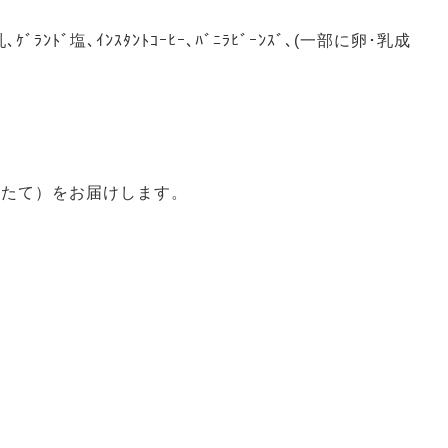
ﾗﾝﾄﾞ塩､ｲﾝｽﾀﾝﾄｺｰﾋｰ､ﾊﾞﾆﾗﾋﾞｰﾝｽﾞ､(一部に卵･乳成
きたて）をお届けします。