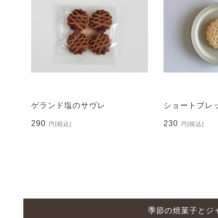
ゲランド塩のサヴレ
ショートブレ
290
230
円
[税込]
円
[税込]
季節の焼菓子とジャ