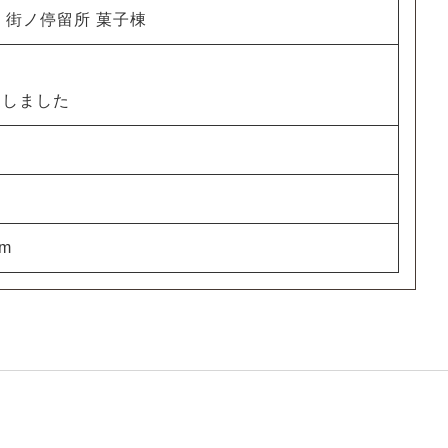
7 街ノ停留所 菓子棟
更しました
om