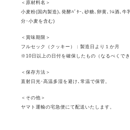
＜原材料名＞
小麦粉(国内製造)､発酵ﾊﾞﾀｰ､砂糖､卵黄､ﾗﾑ酒､牛乳､ｹﾞ
分･小麦を含む)
＜賞味期限＞
フルセック（クッキー）：製造日より１か月
※10日以上の日付を確保したもの（なるべくで
＜保存方法＞
直射日光･高温多湿を避け､常温で保管。
＜その他＞
ヤマト運輸の宅急便にて配送いたします。