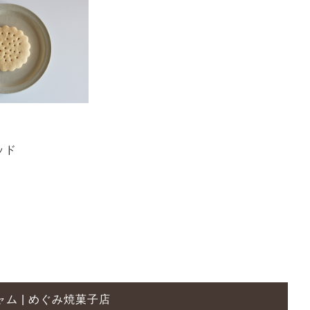
ッド
ム | めぐみ焼菓子店