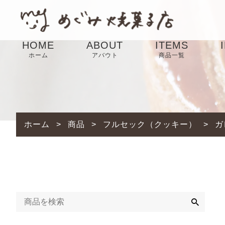
HOME
ABOUT
ITEMS
ホーム
アバウト
商品一覧
SALE
ホーム
>
商品
>
フルセック（クッキー）
>
ガ
検
索