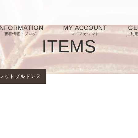
INFORMATION
MY ACCOUNT
GU
新着情報・ブログ
マイアカウント
ご利
ITEMS
お気に入り
お
FA
レットブルトンヌ
プ
ー
特
表