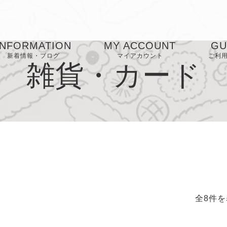
INFORMATION
MY ACCOUNT
GU
新着情報・ブログ
マイアカウント
ご利
雑貨・カード
お気に入り
お
FA
プ
ー
特
表
全8件を