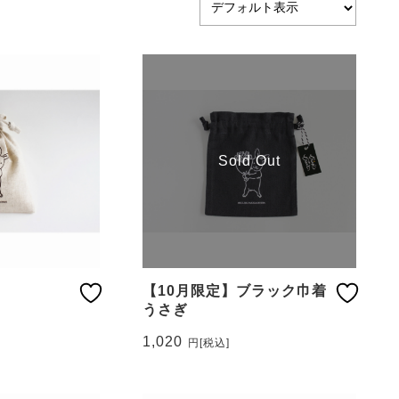
Sold Out
【10月限定】ブラック巾着
うさぎ
1,020
円
[税込]