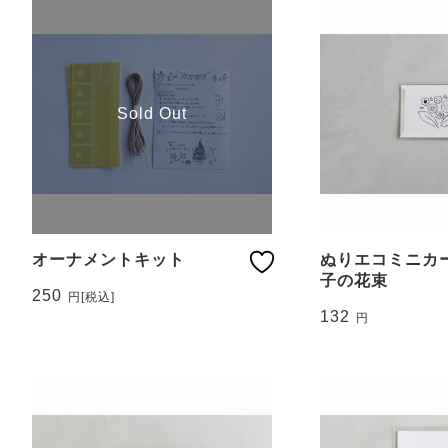
Sold Out
オーナメントキット
ぬりエコミニカー
子の花束
250
円
[税込]
132
円