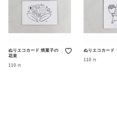
ぬりエコカード 焼菓子の
ぬりエコカード 
花束
110
円
110
円