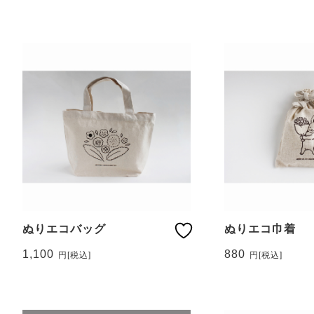
ぬりエコバッグ
ぬりエコ巾着
1,100
880
円
[税込]
円
[税込]