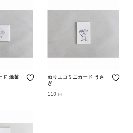
ド 焼菓
ぬりエコミニカード うさ
ぎ
110
円