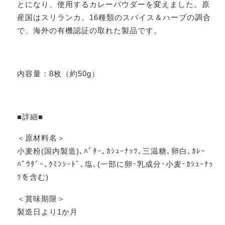
とになり、使用するカレーパウダーを変えました。原
産国はスリランカ。16種類のスパイス＆ハーブの調合
で、海外の有機認証の取れた製品です。
内容量：8枚（約50g）
■詳細■
＜原材料名＞
小麦粉(国内製造)､ﾊﾞﾀｰ､ｶｼｭｰﾅｯﾂ､三温糖､卵白､ｶﾚｰ
ﾊﾟｳﾀﾞｰ､ｸﾐﾝｼｰﾄﾞ､塩､(一部に卵･乳成分･小麦･ｶｼｭｰﾅｯ
ﾂを含む)
＜賞味期限＞
製造日より1か月