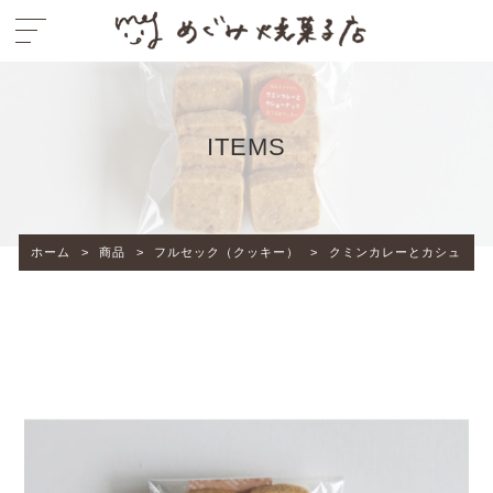
ITEMS
ホーム
>
商品
>
フルセック（クッキー）
>
クミンカレーとカシューナ