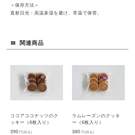
＜保存方法＞
直射日光・高温多湿を避け、常温で保管。
関連商品
ココアココナッツのク
ラムレーズンのクッキ
ッキー（6枚入り）
ー（6枚入り）
390
380
円
[税込]
円
[税込]