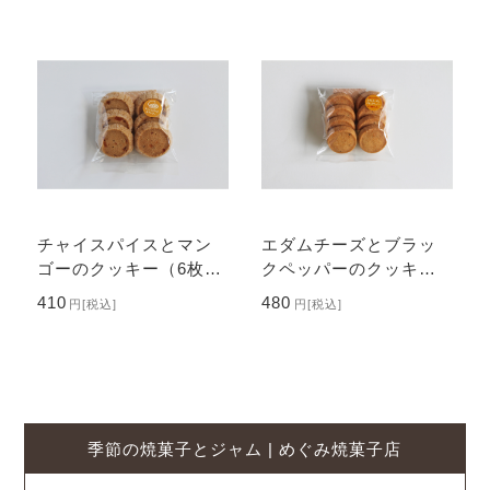
チャイスパイスとマン
エダムチーズとブラッ
ゴーのクッキー（6枚入
クペッパーのクッキー
り）
（8枚入り）
410
480
円
[税込]
円
[税込]
季節の焼菓子とジャム | めぐみ焼菓子店