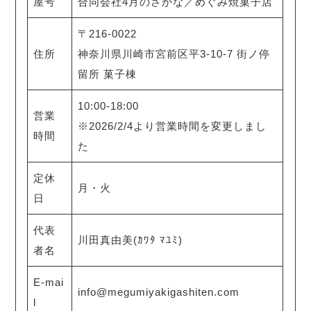
屋号
合同会社4月のさかな／めぐみ焼菓子店
〒216-0022
住所
神奈川県川崎市宮前区平3-10-7 街ノ停
留所 菓子棟
10:00-18:00
営業
※2026/2/4より営業時間を変更しまし
時間
た
定休
月・火
日
代表
川田真由美(ｶﾜﾀ ﾏﾕﾐ)
者名
E-mai
info@megumiyakigashiten.com
l