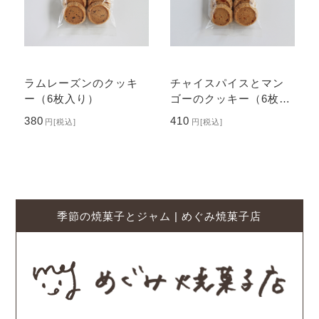
ラムレーズンのクッキ
チャイスパイスとマン
ー（6枚入り）
ゴーのクッキー（6枚入
り）
380
410
円
[税込]
円
[税込]
季節の焼菓子とジャム | めぐみ焼菓子店