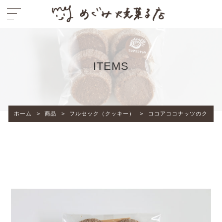
ITEMS
ホーム
>
商品
>
フルセック（クッキー）
>
ココアココナッツのクッキ