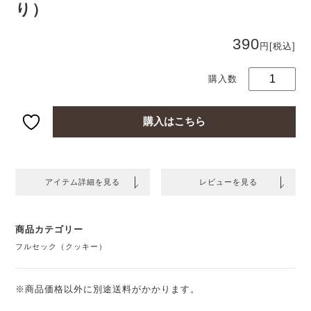
り）
コ
ア
コ
390
円
[税込]
ッ
の
ッ
ー
（
枚
購入はこちら
り
個
アイテム詳細を見る
レビューを見る
商品カテゴリー
フルセック（クッキー）
※商品価格以外に別途送料がかかります。