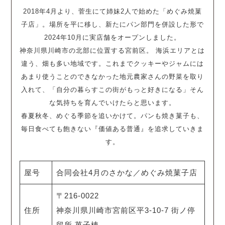
2018年4月より、菅生にて姉妹2人で始めた「めぐみ焼菓
子店」。場所を平に移し、新たにパン部門を併設した形で
2024年10月に実店舗をオープンしました。
神奈川県川崎市の北部に位置する宮前区。 海浜エリアとは
違う、畑も多い地域です。これまでクッキーやジャムには
あまり使うことのできなかった地元農家さんの野菜を取り
入れて、「自分の暮らすこの街がもっと好きになる」そん
な気持ちを育んでいけたらと思います。
春夏秋冬、めぐる季節を追いかけて。パンも焼き菓子も、
毎日食べても飽きない『価値ある普通』を追求していきま
す。
屋号
合同会社4月のさかな／めぐみ焼菓子店
〒216-0022
住所
神奈川県川崎市宮前区平3-10-7 街ノ停
留所 菓子棟