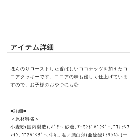
アイテム詳細
ほんのりローストした香ばしいココナッツを加えたコ
コアクッキーです。ココアの味も優しく仕上げていま
すので、お子様のおやつにも◎
■詳細■
＜原材料名＞
小麦粉(国内製造)､ﾊﾞﾀｰ､砂糖､ｱｰﾓﾝﾄﾞﾊﾟｳﾀﾞｰ､ｺｺﾅｯﾂﾌ
ｧｲﾝ､ｺｺｱﾊﾟｳﾀﾞｰ､牛乳､塩／漂白剤(亜硫酸ﾅﾄﾘｳﾑ)､(一