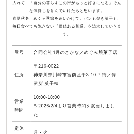
入れて、「自分の暮らすこの街がもっと好きになる」そん
な気持ちを育んでいけたらと思います。
春夏秋冬、めぐる季節を追いかけて。パンも焼き菓子も、
毎日食べても飽きない『価値ある普通』を追求していきま
す。
屋号
合同会社4月のさかな／めぐみ焼菓子店
〒216-0022
住所
神奈川県川崎市宮前区平3-10-7 街ノ停
留所 菓子棟
10:00-18:00
営業
※2026/2/4より営業時間を変更しまし
時間
た
定休
月・火