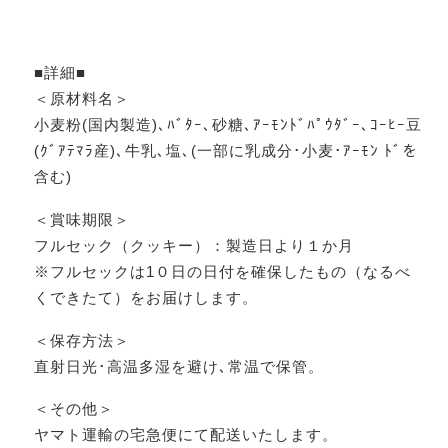
■詳細■
＜原材料名＞
小麦粉(国内製造)､ﾊﾞﾀｰ､砂糖､ｱｰﾓﾝﾄﾞﾊﾟｳﾀﾞｰ､ｺｰﾋｰ豆
(ｸﾞｱﾃﾏﾗ産)､牛乳､塩､(一部に乳成分･小麦･ｱｰﾓﾝ ﾄﾞを
含む)
＜賞味期限＞
フルセック（クッキー）：製造日より１か月
※フルセックは1０日の日付を確保したもの（なるべ
くできたて）をお届けします。
＜保存方法＞
直射日光･高温多湿を避け､常温で保管。
＜その他＞
ヤマト運輸の宅急便にて配送いたします。