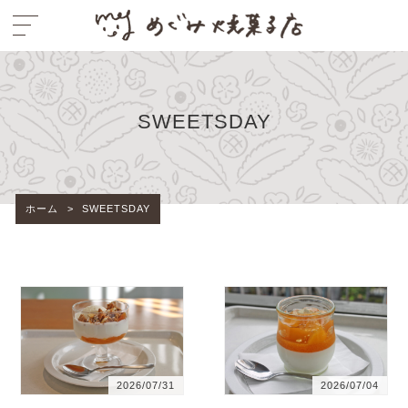
SWEETSDAY
ホーム
>
SWEETSDAY
2026/07/31
2026/07/04