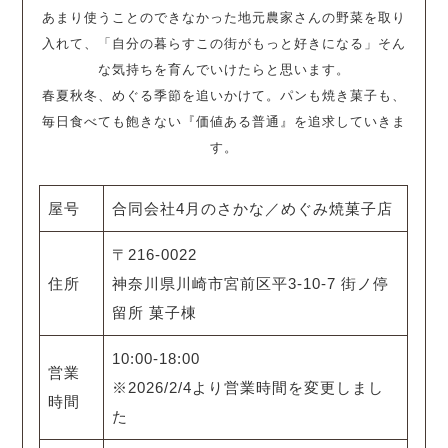
あまり使うことのできなかった地元農家さんの野菜を取り
入れて、「自分の暮らすこの街がもっと好きになる」そん
な気持ちを育んでいけたらと思います。
春夏秋冬、めぐる季節を追いかけて。パンも焼き菓子も、
毎日食べても飽きない『価値ある普通』を追求していきま
す。
屋号
合同会社4月のさかな／めぐみ焼菓子店
〒216-0022
住所
神奈川県川崎市宮前区平3-10-7 街ノ停
留所 菓子棟
10:00-18:00
営業
※2026/2/4より営業時間を変更しまし
時間
た