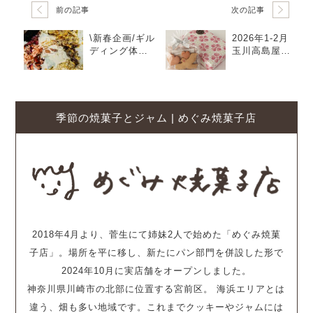
前の記事
次の記事
\新春企画/ギル
2026年1-2月
ディング体験
玉川高島屋納
のワークショ
品について
ップを開催し
ます♪
季節の焼菓子とジャム | めぐみ焼菓子店
2018年4月より、菅生にて姉妹2人で始めた「めぐみ焼菓
子店」。場所を平に移し、新たにパン部門を併設した形で
2024年10月に実店舗をオープンしました。
神奈川県川崎市の北部に位置する宮前区。 海浜エリアとは
違う、畑も多い地域です。これまでクッキーやジャムには