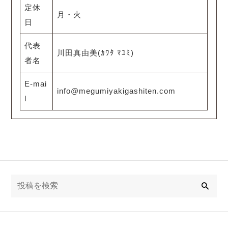
定休
月・火
日
代表
川田真由美(ｶﾜﾀ ﾏﾕﾐ)
者名
E-mai
info@megumiyakigashiten.com
l
検
索