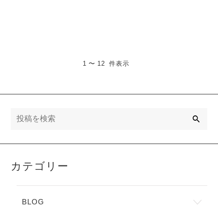
は、めぐみ焼菓子店です。
す！ こんにちは、めぐみ
・・・
焼菓子店です・・・
1 〜 12 件表示
検
索
カテゴリー
BLOG