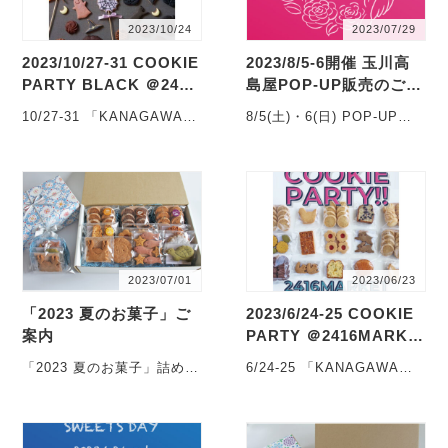
2023/10/24
2023/07/29
2023/10/27-31 COOKIE
2023/8/5-6開催 玉川高
PARTY BLACK ＠2416
島屋POP-UP販売のご案
MARKET ご案内
内
10/27-31 「KANAGAWA
8/5(土)・6(日) POP-UP販
COOKIE PARTY BLACK」
売を開催します この度、
に開催します! &nb・・・
玉川高島屋さんにてP・・・
2023/07/01
2023/06/23
「2023 夏のお菓子」ご
2023/6/24-25 COOKIE
案内
PARTY ＠2416MARKE
T ご案内
「2023 夏のお菓子」詰め合
6/24-25 「KANAGAWA
わせのご案内です！ こん
COOKIE PARTY」に開催
ばんは、めぐみ焼菓子店で
します! NE・・・
す。 ・・・