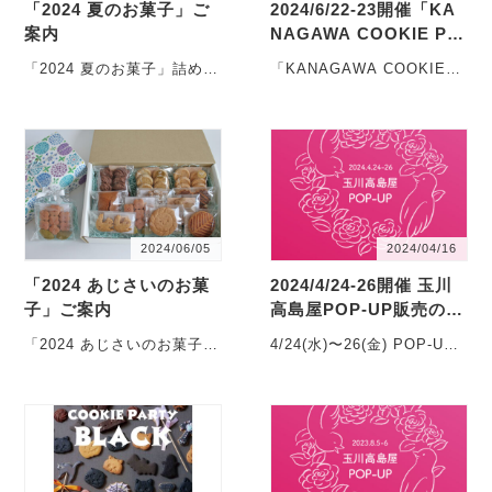
「2024 夏のお菓子」ご
2024/6/22-23開催「KA
案内
NAGAWA COOKIE PA
RTY 2024」ご案内
「2024 夏のお菓子」詰め合
「KANAGAWA COOKIE
わせのご案内です！ こん
PARTY 2024」に出品しま
にちは、めぐみ焼菓子店で
す! NEWoM・・・
す。 6月も最後・・・
2024/06/05
2024/04/16
「2024 あじさいのお菓
2024/4/24-26開催 玉川
子」ご案内
高島屋POP-UP販売のご
案内
「2024 あじさいのお菓子」
4/24(水)〜26(金) POP-UP
詰め合わせのご案内です！
販売を開催します 久しぶ
こんにちは、めぐみ焼菓子
りに玉川高島屋さん・・・
店で・・・