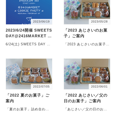
2023/06/19
2023/05/28
2023/6/24開催 SWEETS
「2023 あじさいのお菓
DAY@2416MARKET の
子」ご案内
ご案内
6/24(土) SWEETS DAY を
「2023 あじさいのお菓子」
開催します 今月も、月イ
詰め合わせのご案内です！
チSWEETS D・・・
こんにちは、めぐみ焼菓子
店で・・・
2022/07/05
2022/06/01
「2022 夏のお菓子」ご
「2022 あじさい／父の
案内
日のお菓子」ご案内
「夏のお菓子」詰め合わせ
「あじさい／父の日のお菓
のご案内です！ こんばん
子」詰め合わせのご案内で