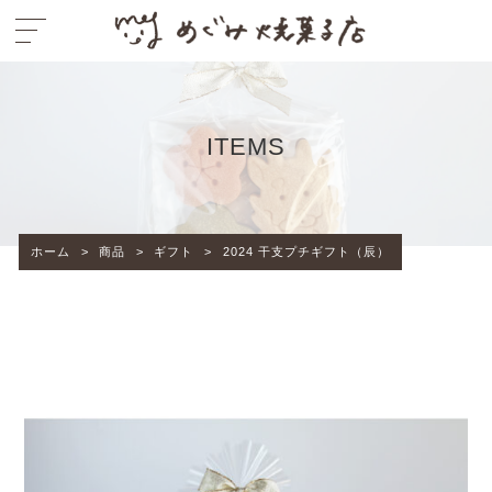
ITEMS
ホーム
>
商品
>
ギフト
>
2024 干支プチギフト（辰）