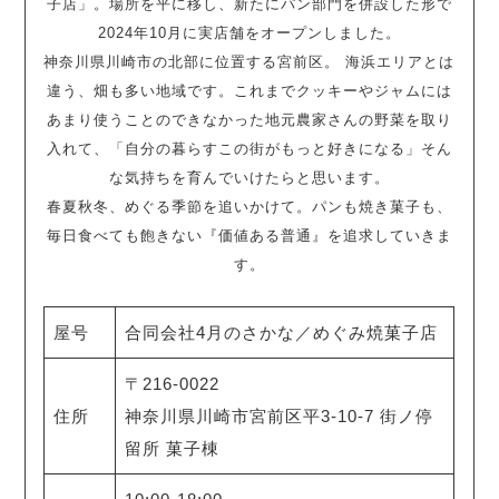
子店」。場所を平に移し、新たにパン部門を併設した形で
2024年10月に実店舗をオープンしました。
神奈川県川崎市の北部に位置する宮前区。 海浜エリアとは
違う、畑も多い地域です。これまでクッキーやジャムには
あまり使うことのできなかった地元農家さんの野菜を取り
入れて、「自分の暮らすこの街がもっと好きになる」そん
な気持ちを育んでいけたらと思います。
春夏秋冬、めぐる季節を追いかけて。パンも焼き菓子も、
毎日食べても飽きない『価値ある普通』を追求していきま
す。
屋号
合同会社4月のさかな／めぐみ焼菓子店
〒216-0022
住所
神奈川県川崎市宮前区平3-10-7 街ノ停
留所 菓子棟