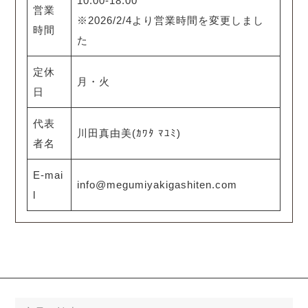
10:00-18:00
営業
※2026/2/4より営業時間を変更しまし
時間
た
定休
月・火
日
代表
川田真由美(ｶﾜﾀ ﾏﾕﾐ)
者名
E-mai
info@megumiyakigashiten.com
l
検