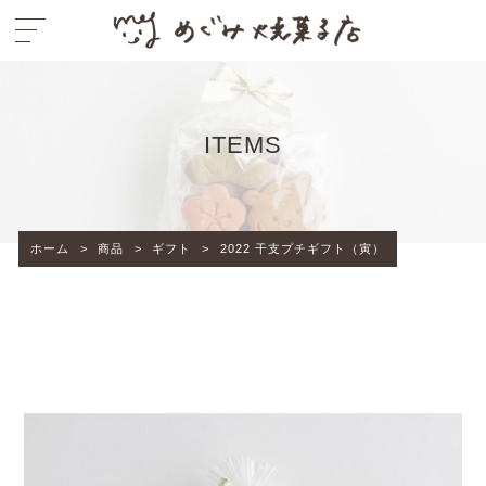
ITEMS
ホーム
>
商品
>
ギフト
>
2022 干支プチギフト（寅）