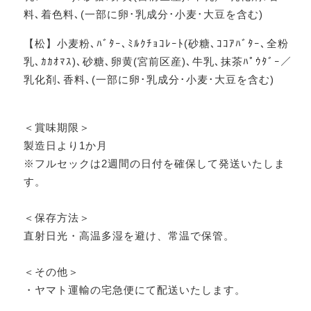
料､着色料､(一部に卵･乳成分･小麦･大豆を含む)
【松】小麦粉､ﾊﾞﾀｰ､ﾐﾙｸﾁｮｺﾚｰﾄ(砂糖､ｺｺｱﾊﾞﾀｰ､全粉
乳､ｶｶｵﾏｽ)､砂糖､卵黄(宮前区産)､牛乳､抹茶ﾊﾟｳﾀﾞｰ／
乳化剤､香料､(一部に卵･乳成分･小麦･大豆を含む)
＜賞味期限＞
製造日より1か月
※フルセックは2週間の日付を確保して発送いたしま
す。
＜保存方法＞
直射日光・高温多湿を避け、常温で保管。
＜その他＞
・ヤマト運輸の宅急便にて配送いたします。