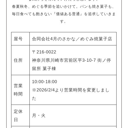
春夏秋冬、めぐる季節を追いかけて。パンも焼き菓子も、
毎日食べても飽きない『価値ある普通』を追求していきま
す。
屋号
合同会社4月のさかな／めぐみ焼菓子店
〒216-0022
住所
神奈川県川崎市宮前区平3-10-7 街ノ停
留所 菓子棟
10:00-18:00
営業
※2026/2/4より営業時間を変更しまし
時間
た
定休
月・火
日