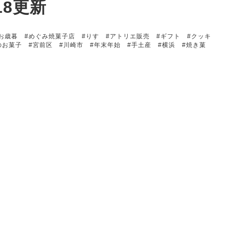
18更新
お歳暮
#めぐみ焼菓子店
#りす
#アトリエ販売
#ギフト
#クッキ
のお菓子
#宮前区
#川崎市
#年末年始
#手土産
#横浜
#焼き菓