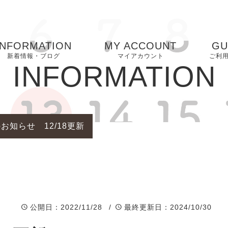
INFORMATION
MY ACCOUNT
GU
新着情報・ブログ
マイアカウント
ご利
INFORMATION
お気に入り
お
FA
お知らせ 12/18更新
プ
ー
特
表
公開日
：2022/11/28 /
最終更新日
：2024/10/30