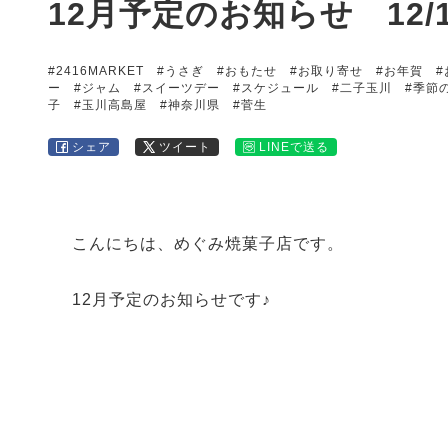
12月予定のお知らせ 12/
#2416MARKET
#うさぎ
#おもたせ
#お取り寄せ
#お年賀
#
ー
#ジャム
#スイーツデー
#スケジュール
#二子玉川
#季節
子
#玉川高島屋
#神奈川県
#菅生
シェア
ツイート
LINEで送る
こんにちは、めぐみ焼菓子店です。
12月予定のお知らせです♪