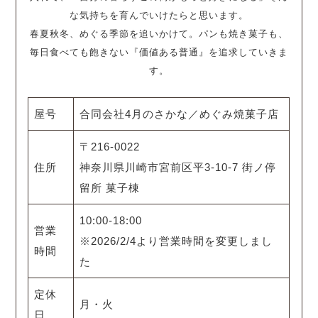
な気持ちを育んでいけたらと思います。
春夏秋冬、めぐる季節を追いかけて。パンも焼き菓子も、
毎日食べても飽きない『価値ある普通』を追求していきま
す。
屋号
合同会社4月のさかな／めぐみ焼菓子店
〒216-0022
住所
神奈川県川崎市宮前区平3-10-7 街ノ停
留所 菓子棟
10:00-18:00
営業
※2026/2/4より営業時間を変更しまし
時間
た
定休
月・火
日