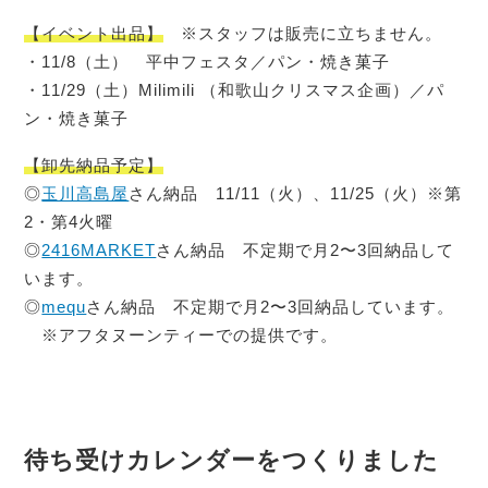
【イベント出品】
※スタッフは販売に立ちません。
・11/8（土） 平中フェスタ／パン・焼き菓子
・11/29（土）Milimili （和歌山クリスマス企画）／パ
ン・焼き菓子
【卸先納品予定】
◎
玉川高島屋
さん納品 11/11（火）、11/25（火）※第
2・第4火曜
◎
2416MARKET
さん納品 不定期で月2〜3回納品して
います。
◎
mequ
さん納品 不定期で月2〜3回納品しています。
※アフタヌーンティーでの提供です。
待ち受けカレンダーをつくりました