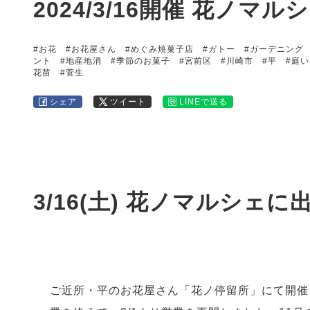
2024/3/16開催 花ノ
#お花
#お花屋さん
#めぐみ焼菓子店
#ガトー
#ガーデニング
ント
#地産地消
#季節のお菓子
#宮前区
#川崎市
#平
#庭
花苗
#菅生
シェア
ツイート
LINEで送る
3/16(土) 花ノマルシェ
ご近所・平のお花屋さん「花ノ停留所」にて開催