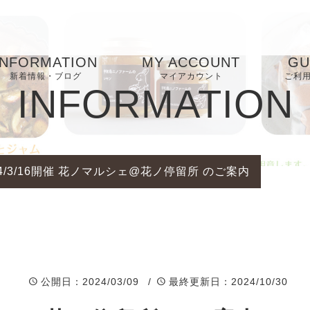
INFORMATION
MY ACCOUNT
GU
新着情報・ブログ
マイアカウント
ご利
INFORMATION
お気に入り
お
FA
24/3/16開催 花ノマルシェ@花ノ停留所 のご案内
プ
ー
特
表
公開日
：2024/03/09 /
最終更新日
：2024/10/30