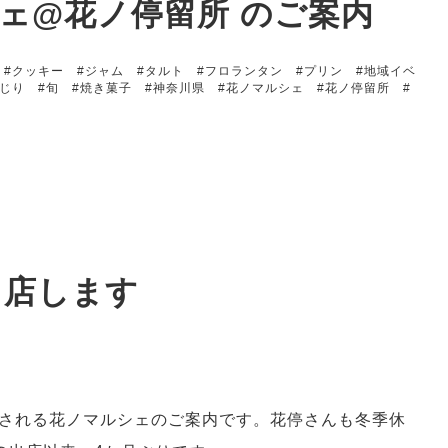
マルシェ@花ノ停留所 のご案内
#クッキー
#ジャム
#タルト
#フロランタン
#プリン
#地域イベ
いじり
#旬
#焼き菓子
#神奈川県
#花ノマルシェ
#花ノ停留所
#
に出店します
される花ノマルシェのご案内です。花停さんも冬季休