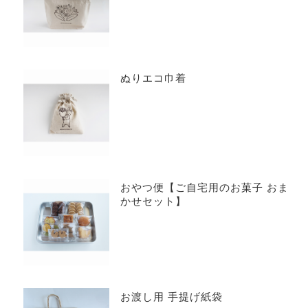
ぬりエコ巾着
おやつ便【ご自宅用のお菓子 おま
かせセット】
お渡し用 手提げ紙袋